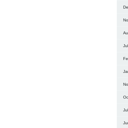
De
No
Au
Ju
Fe
Ja
No
Oc
Ju
Ju