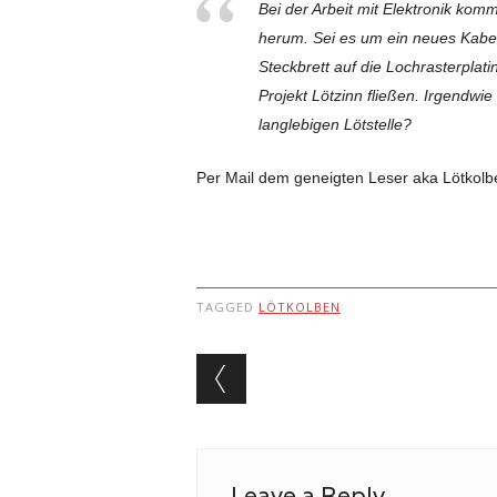
Bei der Arbeit mit Elektronik kom
herum. Sei es um ein neues Kabel
Steckbrett auf die Lochrasterplat
Projekt Lötzinn fließen. Irgendwi
langlebigen Lötstelle?
Per Mail dem geneigten Leser aka Lötkol
TAGGED
LÖTKOLBEN
Post navigation
Leave a Reply