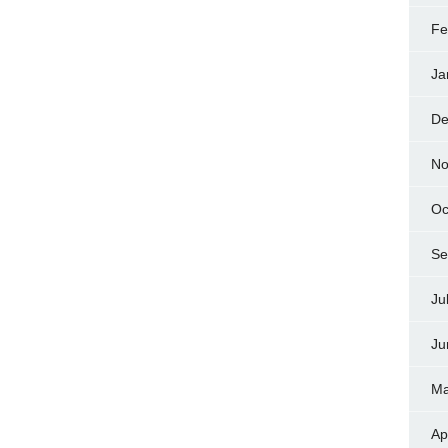
Fe
Ja
De
No
Oc
Se
Ju
Ju
Ma
Ap