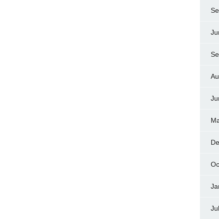
Se
Ju
Se
Au
Ju
Ma
De
Oc
Ja
Ju