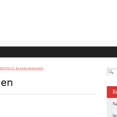
NBEFREITE BLAHBLAHRUNDE
Searc
for:
den
R
Ti
Sc