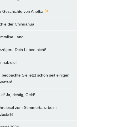
e Geschichte von Anetka
chie der Chihuahua
mtalina Land
rzögere Dein Leben nicht!
nnabidiol
h beobachte Sie jetzt schon seit einigen
naten!
ld! Ja, richtig, Geld!
hreibsel zum Sommertanz beim
dastalk!