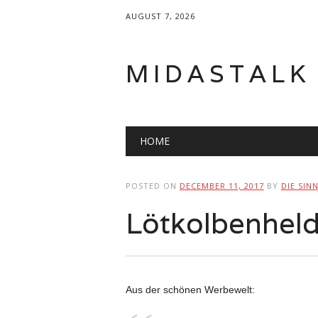
AUGUST 7, 2026
MIDASTALK
Main menu
Skip
HOME
to
content
POSTED ON
DECEMBER 11, 2017
BY
DIE SIN
Lötkolbenhel
Aus der schönen Werbewelt: