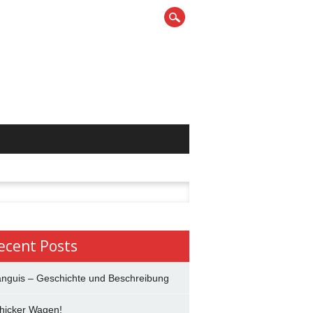
h
ecent Posts
anguis – Geschichte und Beschreibung
hicker Wagen!