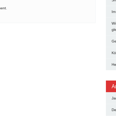
Sh
ent.
Im
Wi
gle
Ge
Kö
He
A
Ja
De