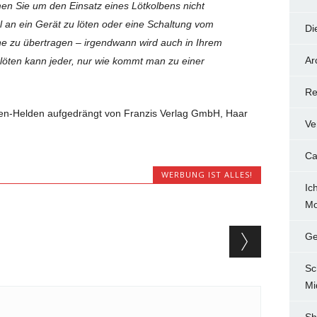
men Sie um den Einsatz eines Lötkolbens nicht
 an ein Gerät zu löten oder eine Schaltung vom
Di
ine zu übertragen – irgendwann wird auch in Ihrem
Ar
e löten kann jeder, nur wie kommt man zu einer
Re
ben-Helden aufgedrängt von Franzis Verlag GmbH, Haar
Ve
Ca
WERBUNG IST ALLES!
Ic
Mo
Ge
Sc
Mi