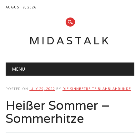
AUGUST 9, 2026
MIDASTALK
Main menu
Skip
MENU
to
content
POSTED ON
JULY 29, 2022
BY
DIE SINNBEFREITE BLAHBLAHRUNDE
Heißer Sommer –
Sommerhitze