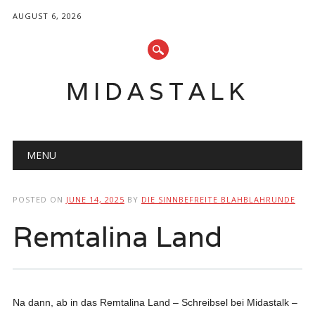
AUGUST 6, 2026
MIDASTALK
Main menu
Skip
MENU
to
content
POSTED ON
JUNE 14, 2025
BY
DIE SINNBEFREITE BLAHBLAHRUNDE
Remtalina Land
Na dann, ab in das Remtalina Land – Schreibsel bei Midastalk –