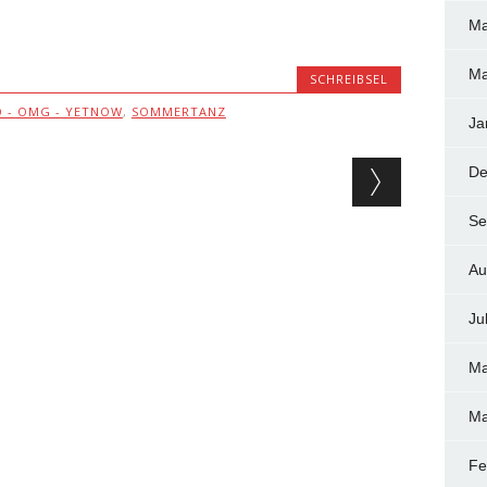
Ma
Ma
SCHREIBSEL
O - OMG - YETNOW
,
SOMMERTANZ
Ja
De
Se
Au
Ju
Ma
Ma
Fe