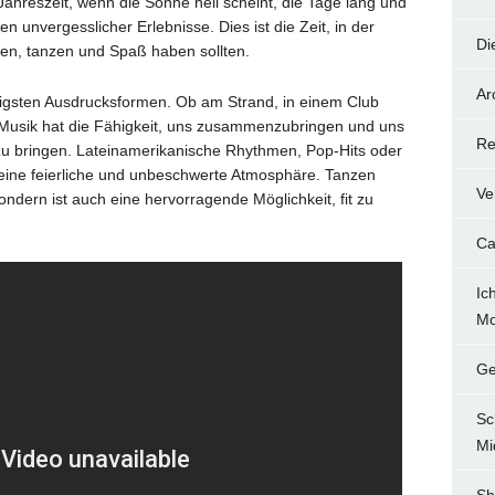
ahreszeit, wenn die Sonne hell scheint, die Tage lang und
 unvergesslicher Erlebnisse. Dies ist die Zeit, in der
Di
nen, tanzen und Spaß haben sollten.
Ar
udigsten Ausdrucksformen. Ob am Strand, in einem Club
 Musik hat die Fähigkeit, uns zusammenzubringen und uns
Re
 bringen. Lateinamerikanische Rhythmen, Pop-Hits oder
n eine feierliche und unbeschwerte Atmosphäre. Tanzen
Ve
 sondern ist auch eine hervorragende Möglichkeit, fit zu
Ca
Ic
Mo
Ge
Sc
Mi