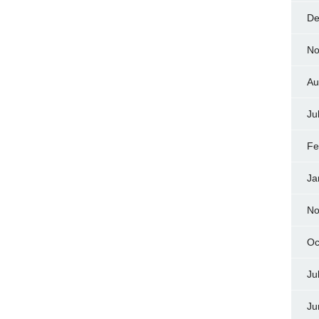
De
No
Au
Ju
Fe
Ja
No
Oc
Ju
Ju