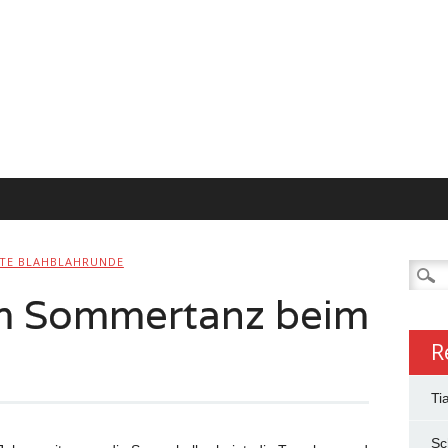
ITE BLAHBLAHRUNDE
Searc
for:
um Sommertanz beim
R
Ti
Sc