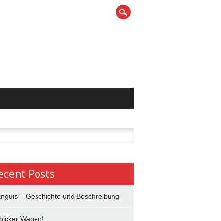
h
ecent Posts
anguis – Geschichte und Beschreibung
hicker Wagen!