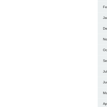
Fe
Ja
De
No
Oc
Se
Ju
Ju
Ma
Ap