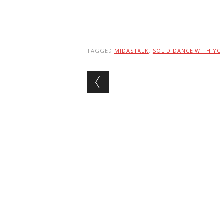
TAGGED
MIDASTALK
,
SOLID DANCE WITH Y
Post navigation