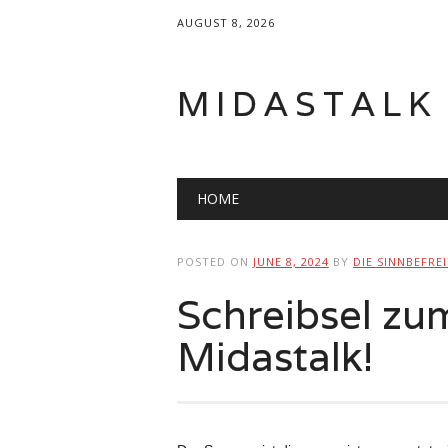
AUGUST 8, 2026
MIDASTALK
Main menu
Skip
HOME
to
content
POSTED ON
JUNE 8, 2024
BY
DIE SINNBEFRE
Schreibsel z
Midastalk!