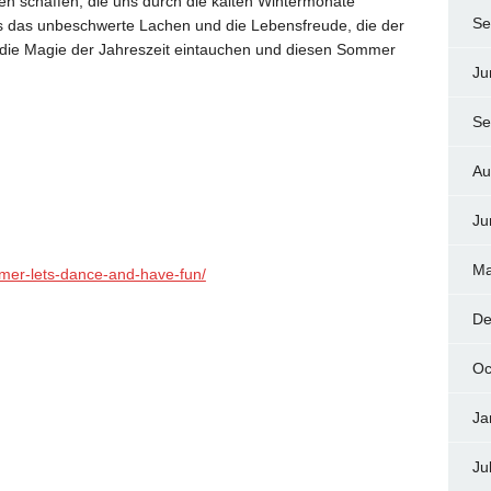
n schaffen, die uns durch die kalten Wintermonate
Se
s das unbeschwerte Lachen und die Lebensfreude, die der
n die Magie der Jahreszeit eintauchen und diesen Sommer
Ju
Se
Au
Ju
Ma
mmer-lets-dance-and-have-fun/
De
Oc
Ja
Ju