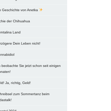
e Geschichte von Anetka
chie der Chihuahua
mtalina Land
rzögere Dein Leben nicht!
nnabidiol
h beobachte Sie jetzt schon seit einigen
naten!
ld! Ja, richtig, Geld!
hreibsel zum Sommertanz beim
dastalk!