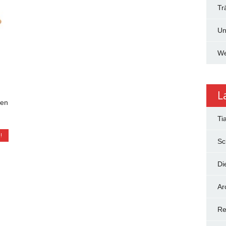
Tr
Un
We
L
gen
Ti
!
Sc
Di
Ar
Re