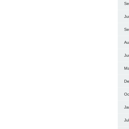
Se
Ju
Se
Au
Ju
Ma
De
Oc
Ja
Ju