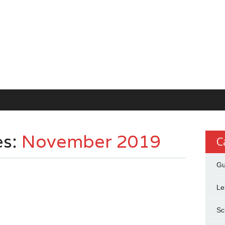
es:
November 2019
C
Gu
Le
Sc