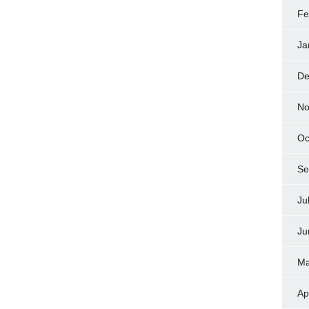
Fe
Ja
De
No
Oc
Se
Ju
Ju
Ma
Ap