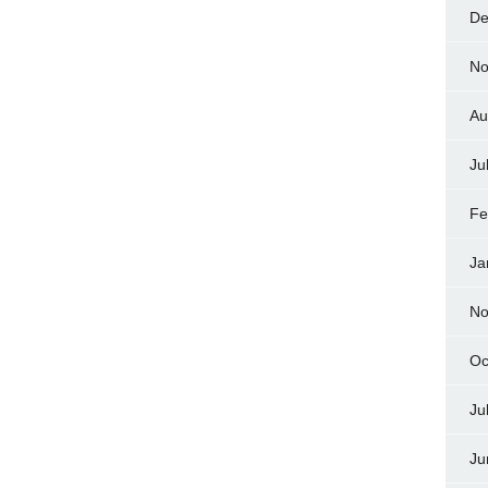
De
No
Au
Ju
Fe
Ja
No
Oc
Ju
Ju