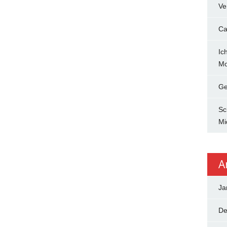
Ve
Ca
Ic
Mo
Ge
Sc
Mi
A
Ja
De