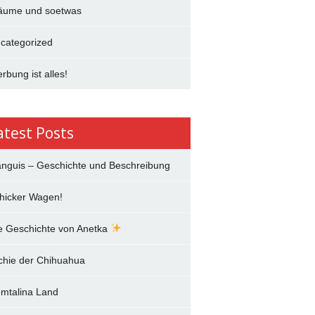
äume und soetwas
categorized
rbung ist alles!
atest Posts
anguis – Geschichte und Beschreibung
hicker Wagen!
e Geschichte von Anetka
chie der Chihuahua
mtalina Land