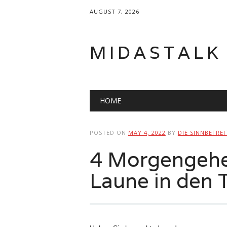
AUGUST 7, 2026
MIDASTALK
Main menu
Skip
HOME
to
content
POSTED ON
MAY 4, 2022
BY
DIE SINNBEFRE
4 Morgengehe
Laune in den 