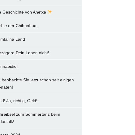
e Geschichte von Anetka
chie der Chihuahua
mtalina Land
rzögere Dein Leben nicht!
nnabidiol
h beobachte Sie jetzt schon seit einigen
naten!
ld! Ja, richtig, Geld!
hreibsel zum Sommertanz beim
dastalk!