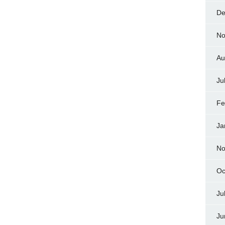
De
No
Au
Ju
Fe
Ja
No
Oc
Ju
Ju