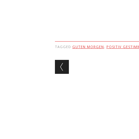
TAGGED
GUTEN MORGEN
,
POSITIV GESTIM
Post navigation