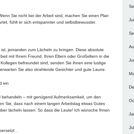
Se
 Wenn Sie nicht bei der Arbeit sind, machen Sie einen Plan
Ju
et, fühlt er sich entspannter und selbstbewusster.
Se
Au
, ist, jemanden zum Lächeln zu bringen. Diese absolute
beit mit Ihrem Freund, Ihren Eltern oder Großeltern in die
Ju
Kollegen befreundet sind, senden Sie ihnen eine lustige
erwarten Sie also strahlende Gesichter und gute Laune.
Ma
d ein
De
d behandeln – mit genügend Aufmerksamkeit, um den
Oc
sen Sie, dass nach einem langen Arbeitstag etwas Gutes
ber lächeln lassen. So dass die Leute! Ich wünsche Ihnen
Ja
Ju
ersetzt ..