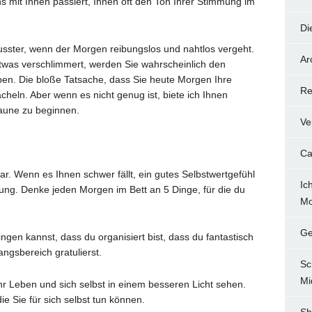
 mit Ihnen passiert, Ihnen oft den Ton Ihrer Stimmung im
Di
usster, wenn der Morgen reibungslos und nahtlos vergeht.
Ar
twas verschlimmert, werden Sie wahrscheinlich den
en. Die bloße Tatsache, dass Sie heute Morgen Ihre
Re
cheln. Aber wenn es nicht genug ist, biete ich Ihnen
Laune zu beginnen.
Ve
Ca
r. Wenn es Ihnen schwer fällt, ein gutes Selbstwertgefühl
Ic
ng. Denke jeden Morgen im Bett an 5 Dinge, für die du
Mo
Ge
ngen kannst, dass du organisiert bist, dass du fantastisch
ngsbereich gratulierst.
Sc
Mi
r Leben und sich selbst in einem besseren Licht sehen.
e Sie für sich selbst tun können.