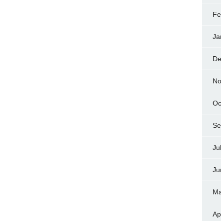
Fe
Ja
De
No
Oc
Se
Ju
Ju
Ma
Ap