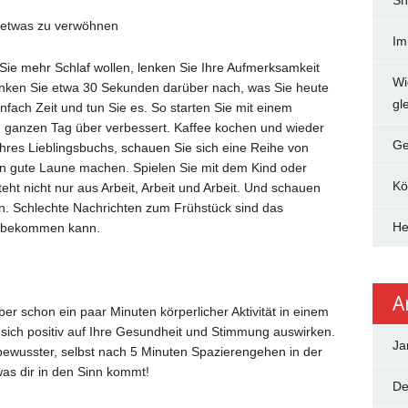
Sh
t etwas zu verwöhnen
Im
 Sie mehr Schlaf wollen, lenken Sie Ihre Aufmerksamkeit
Wi
nken Sie etwa 30 Sekunden darüber nach, was Sie heute
gle
nfach Zeit und tun Sie es. So starten Sie mit einem
 ganzen Tag über verbessert. Kaffee kochen und wieder
Ge
Ihres Lieblingsbuchs, schauen Sie sich eine Reihe von
nen gute Laune machen. Spielen Sie mit dem Kind oder
Kö
ht nicht nur aus Arbeit, Arbeit und Arbeit. Und schauen
an. Schlechte Nachrichten zum Frühstück sind das
He
n bekommen kann.
A
ber schon ein paar Minuten körperlicher Aktivität in einem
ich positiv auf Ihre Gesundheit und Stimmung auswirken.
Ja
bewusster, selbst nach 5 Minuten Spazierengehen in der
was dir in den Sinn kommt!
De