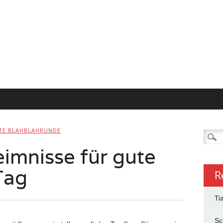
ITE BLAHBLAHRUNDE
Searc
for:
imnisse für gute
Tag
R
Ti
Sc