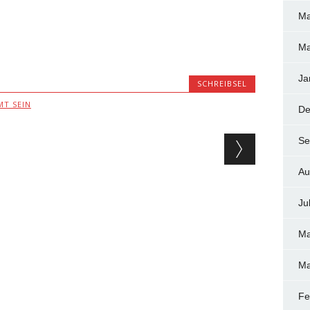
Ma
Ma
Ja
SCHREIBSEL
MT SEIN
De
Se
Au
Ju
Ma
Ma
Fe