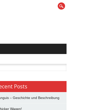
h
ecent Posts
anguis – Geschichte und Beschreibung
hicker Wagen!