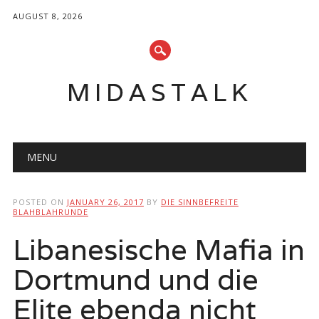
AUGUST 8, 2026
MIDASTALK
Main menu
Skip
MENU
to
content
POSTED ON
JANUARY 26, 2017
BY
DIE SINNBEFREITE
BLAHBLAHRUNDE
Libanesische Mafia in
Dortmund und die
Elite ebenda nicht