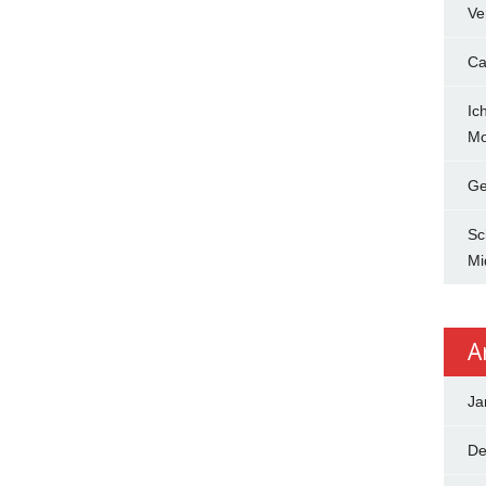
Ve
Ca
Ic
Mo
Ge
Sc
Mi
A
Ja
De