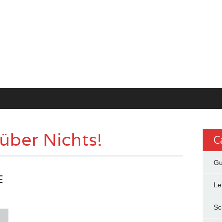
 über Nichts!
C
Gu
E
Le
Sc