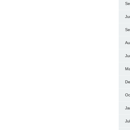
Se
Ju
Se
Au
Ju
Ma
De
Oc
Ja
Ju