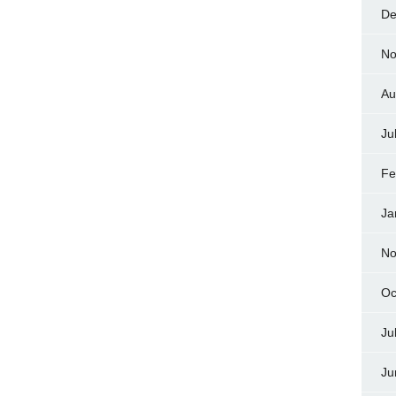
De
No
Au
Ju
Fe
Ja
No
Oc
Ju
Ju