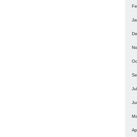
Fe
Ja
De
No
Oc
Se
Ju
Ju
Ma
Ap