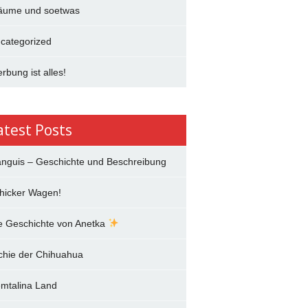
äume und soetwas
categorized
rbung ist alles!
atest Posts
anguis – Geschichte und Beschreibung
hicker Wagen!
e Geschichte von Anetka
chie der Chihuahua
mtalina Land