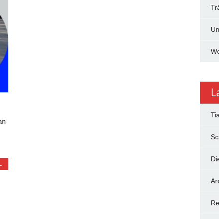
Tr
Un
We
L
Ti
an
Sc
Di
L
Ar
Re