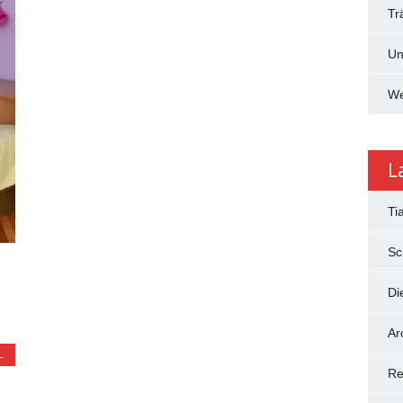
Tr
Un
We
L
Ti
Sc
Di
Ar
L
Re