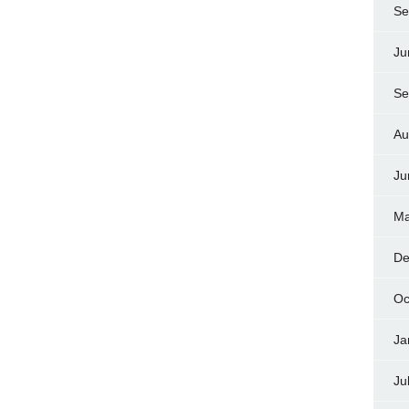
Se
Ju
Se
Au
Ju
Ma
De
Oc
Ja
Ju