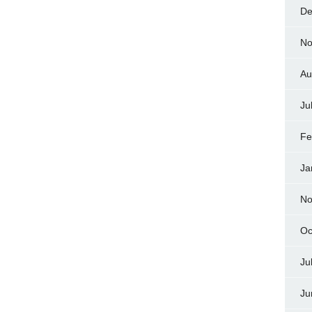
De
No
Au
Ju
Fe
Ja
No
Oc
Ju
Ju