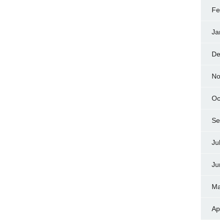
Fe
Ja
De
No
Oc
Se
Ju
Ju
Ma
Ap