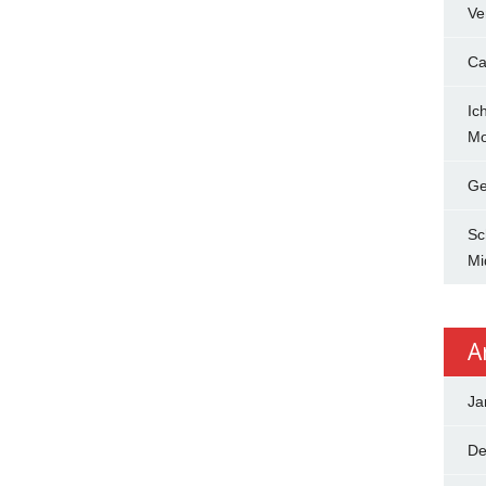
Ve
Ca
Ic
Mo
Ge
Sc
Mi
A
Ja
De