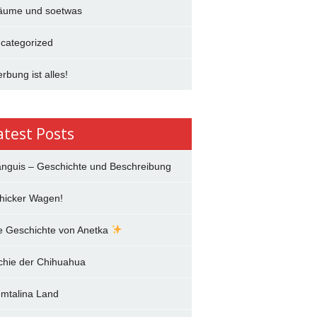
äume und soetwas
categorized
rbung ist alles!
atest Posts
anguis – Geschichte und Beschreibung
hicker Wagen!
e Geschichte von Anetka
chie der Chihuahua
mtalina Land